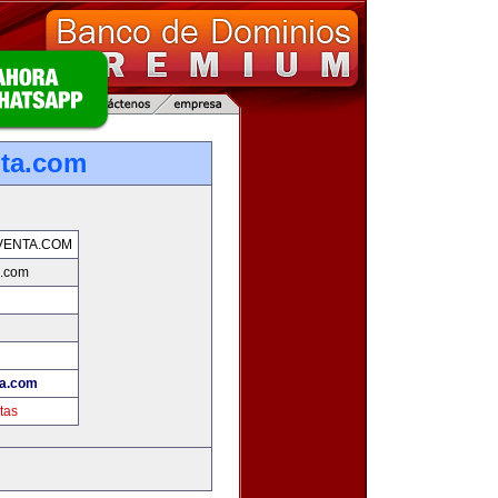
nta.com
VENTA.COM
a.com
ta.com
tas