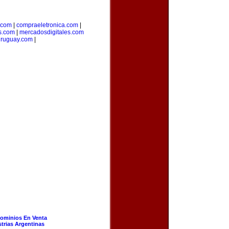
.com
|
compraeletronica.com
|
s.com
|
mercadosdigitales.com
uruguay.com
|
ominios En Venta
strias Argentinas