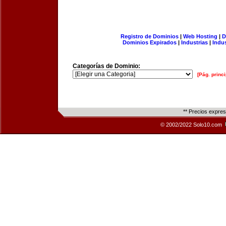
Registro de Dominios
|
Web Hosting
|
D
Dominios Expirados
|
Industrias
|
Indu
Categorías de Dominio:
[Pág. princi
** Precios expre
© 2002/2022 Solo10.com