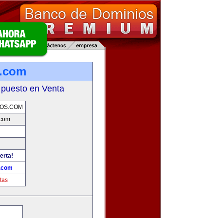
s.com
 puesto en Venta
OS.COM
.com
erta!
.com
tas