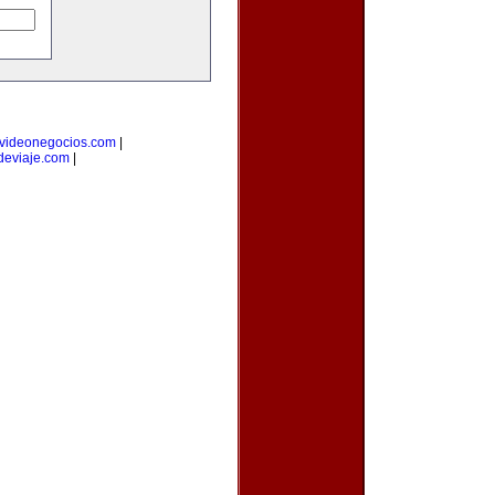
videonegocios.com
|
deviaje.com
|