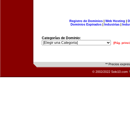
Registro de Dominios
|
Web Hosting
|
D
Dominios Expirados
|
Industrias
|
Indu
Categorías de Dominio:
[Pág. princi
** Precios expre
© 2002/2022 Solo10.com