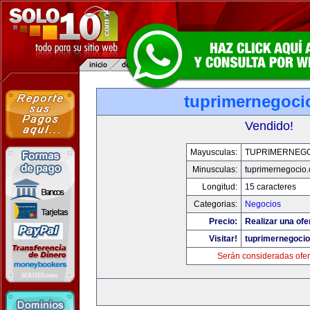
tuprimernegoci
Vendido!
Mayusculas:
TUPRIMERNEG
Minusculas:
tuprimernegocio
Longitud:
15 caracteres
Categorias:
Negocios
Precio:
Realizar una ofe
Visitar!
tuprimernegoci
Serán consideradas ofer