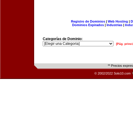
Registro de Dominios
|
Web Hosting
|
D
Dominios Expirados
|
Industrias
|
Indu
Categorías de Dominio:
[Pág. princi
** Precios expre
© 2002/2022 Solo10.com