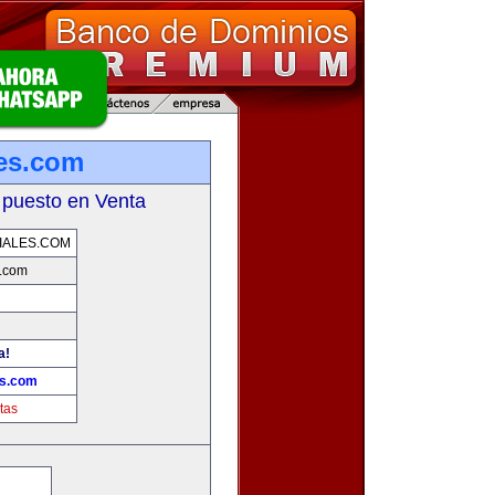
es.com
 puesto en Venta
IALES.COM
s.com
a!
es.com
tas