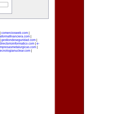
|
comerciosweb.com
|
taformafinanciera.com
|
|
gestiondeseguridad.com
|
directorioinformatico.com
|
e-
mpresasmetalurgicas.com
|
tecnologianuclear.com
|