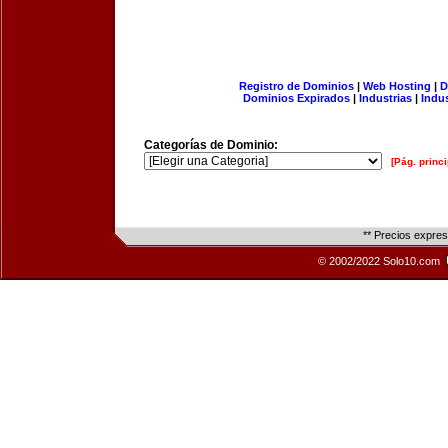
Registro de Dominios
|
Web Hosting
|
D
Dominios Expirados
|
Industrias
|
Indu
Categorías de Dominio:
[Pág. princi
** Precios expre
© 2002/2022 Solo10.com