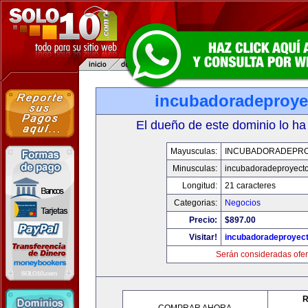
incubadoradeproy
El dueño de este dominio lo ha
Mayusculas:
INCUBADORADEPR
Minusculas:
incubadoradeproyect
Longitud:
21 caracteres
Categorias:
Negocios
Precio:
$897.00
Visitar!
incubadoradeproyec
Serán consideradas ofer
R